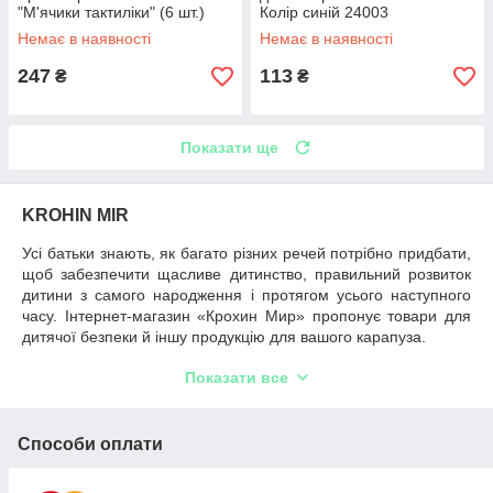
"М'ячики тактиліки" (6 шт.)
Колір синій 24003
Немає в наявності
Немає в наявності
247
113
₴
₴
Показати ще
KROHIN MIR
Усі батьки знають, як багато різних речей потрібно придбати,
щоб забезпечити щасливе дитинство, правильний розвиток
дитини з самого народження і протягом усього наступного
часу. Інтернет-магазин «Крохин Мир» пропонує товари для
дитячої безпеки й іншу продукцію для вашого карапуза.
Поки в родині не з'явилася дитина, складно навіть уявити
Показати все
собі, які предмети можуть знадобитися. Але, проглянувши
наш каталог, ви самі побачите, наскільки різноманітний
асортимент такої продукції. Наш інтернет-магазин створений
Способи оплати
людьми, які самі є батьками, тому ми чудово розуміємо, чого
потребує
захист від дітей
, що потрібно для правильного
розвитку вашої крихітки, відчуття комфорту, радості кожному