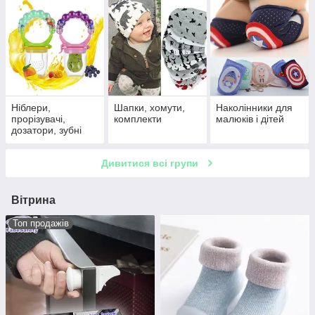
розетки
Ніблери,
Шапки, хомути,
Наколінники для
прорізувачі,
комплекти
малюків і дітей
дозатори, зубні
щітки
Дивитися всі групи
Вітрина
Топ продажів