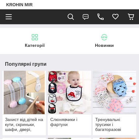
KROHIN MIR
Категорії
Новинки
Популярні групи
Захист від дітей на
Слюнявчики і
Тренувальні
кути, скриньки,
фартухи
трусики і
шафи, двері,
багаторазові
холодильник,
підгузники