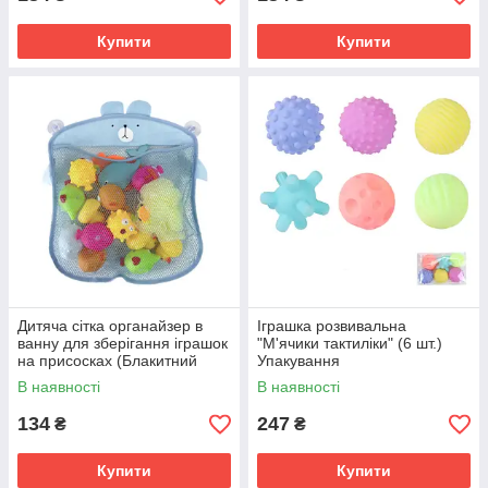
Купити
Купити
Дитяча сітка органайзер в
Іграшка розвивальна
ванну для зберігання іграшок
"М'ячики тактиліки" (6 шт.)
на присосках (Блакитний
Упакування
ведмедик)
полепропеленовий пакет!!!
В наявності
В наявності
Не коробка!!
134
247
₴
₴
Купити
Купити