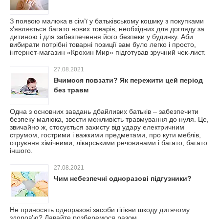
З появою малюка в сім’ї у батьківському кошику з покупками
з'являється багато нових товарів, необхідних для догляду за
дитиною і для забезпечення його безпеки у будинку. Аби
вибирати потрібні товарні позиції вам було легко і просто,
інтернет-магазин «Крохин Мир» підготував зручний чек-лист.
27.08.2021
Вчимося повзати? Як пережити цей період
без травм
Одна з основних завдань дбайливих батьків – забезпечити
безпеку малюка, звести можливість травмування до нуля. Це,
звичайно ж, стосується захисту від удару електричним
струмом, гострими і важкими предметами, про кути меблів,
отруєння хімічними, лікарськими речовинами і багато, багато
іншого.
27.08.2021
Чим небезпечні одноразові підгузники?
Не приносять одноразові засоби гігієни шкоду дитячому
здоров'ю? Давайте розберемося разом.