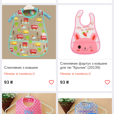
Слинявчик фартух з ковшем
Слинявчик з ковшем
для їжі "Кролик" (20139)
Немає в наявності
Немає в наявності
93
93
₴
₴