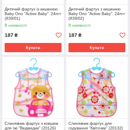
Дитячий фартух із кишенею
Дитячий фартух з кишенею
Baby Ono "Active Baby". 24m+
Baby Ono "Active Baby". 24m+
(839/01)
(839/02)
В наявності
В наявності
187
187
₴
₴
Купити
Купити
Слинявчик фартух з ковшем
Слинявчик фартух для
для їжі "Ведмедик" (20126)
годування "Квіточки" (20132)