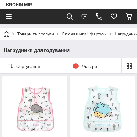
KROHIN MIR
Товари та послуги
Слюнявчики і фартухи
Нагрудники
Нагрудники для годування
Сортування
0
Фільтри