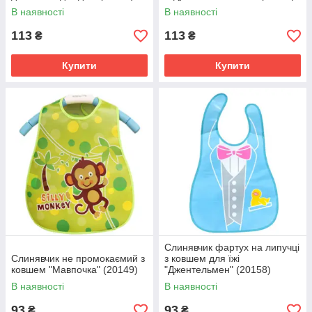
В наявності
В наявності
113
113
₴
₴
Купити
Купити
Слинявчик фартух на липучці
Слинявчик не промокаємий з
з ковшем для їжі
ковшем "Мавпочка" (20149)
"Джентельмен" (20158)
В наявності
В наявності
93
93
₴
₴