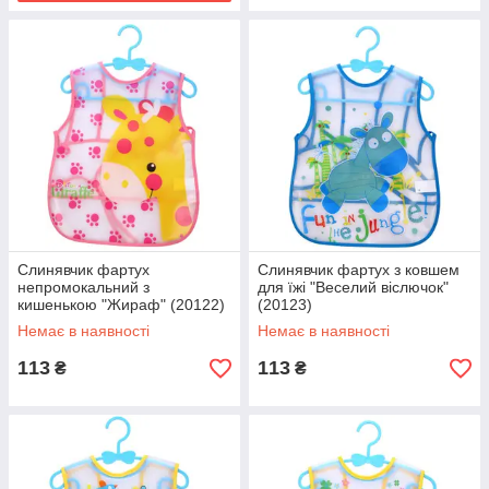
Слинявчик фартух
Слинявчик фартух з ковшем
непромокальний з
для їжі "Веселий віслючок"
кишенькою "Жираф" (20122)
(20123)
Немає в наявності
Немає в наявності
113
113
₴
₴