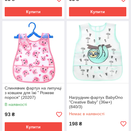
Купити
Купити
Слинявчик фартух на липучці
з ковшем для їжі " Рожеве
порося" (20207)
Нагрудник-фартух BabyOno
"Creative Baby" (36м+)
В наявності
(840/3)
93
Немає в наявності
₴
198
₴
Купити