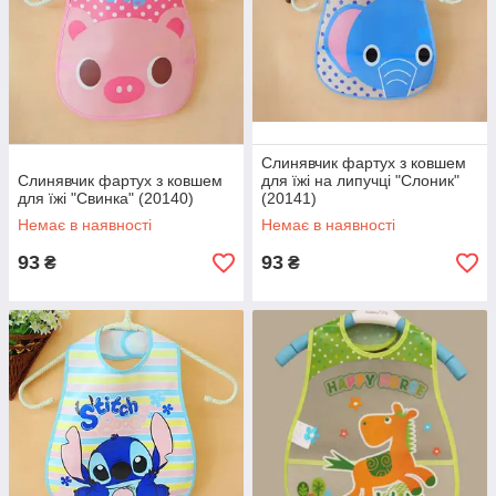
Слинявчик фартух з ковшем
Слинявчик фартух з ковшем
для їжі на липучці "Слоник"
для їжі "Свинка" (20140)
(20141)
Немає в наявності
Немає в наявності
93
93
₴
₴