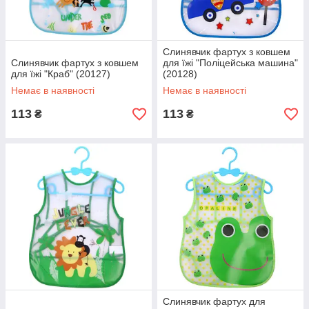
Слинявчик фартух з ковшем
Слинявчик фартух з ковшем
для їжі "Поліцейська машина"
для їжі "Краб" (20127)
(20128)
Немає в наявності
Немає в наявності
113
113
₴
₴
Слинявчик фартух для