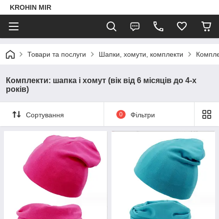
KROHIN MIR
Товари та послуги
Шапки, хомути, комплекти
Комплек
Комплекти: шапка і хомут (вік від 6 місяців до 4-х
років)
Сортування
0
Фільтри