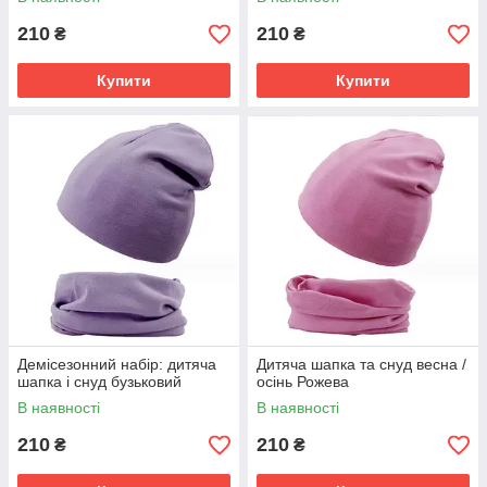
210
210
₴
₴
Купити
Купити
Демісезонний набір: дитяча
Дитяча шапка та снуд весна /
шапка і снуд бузьковий
осінь Рожева
В наявності
В наявності
210
210
₴
₴