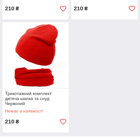
210
210
₴
₴
Трикотажний комплект:
дитяча шапка та снуд
Червоний
Немає в наявності
210
₴