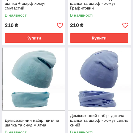
шапка + шарф хомут
шапка та шарф - хомут
смугастий
Графитовий
В наявності
В наявності
210
210
₴
₴
Купити
Купити
Демісезонний набір: дитяча
Демісезонний набір: дитяча
шапка та шарф - хомут світло
шапка та снуд м'ятна
синій
В наявності
В наявності