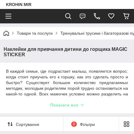
KROHIN MIR
Товари та послуги
Тренувальні трусики і багаторазові пі
Наклейки для привчання дитини до горщика MAGIC
STICKER
В каждой семье, где подрастает малыш, появляется вопрос:
когда стоит приучать его к горшку, как это сделать просто и
быстро? Существует большое количество предлагаемых
методик, молодым родителям порой трудно остановиться на
какой-то одной. Всех мамочек условно можно разделить на
тех, кто спешит и хочет, чтобы малыш уже в год делал свои
Показати все
дела на горшок, и тех, кто наоборот оттягивает момент
«прощания» с одноразовыми подгузниками.
Наклейки для приучения к горшку
Сортування
0
Фільтри
В таком деликатном вопросе не стоит спешить, однако не