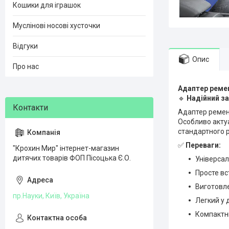
Кошики для іграшок
Муслінові носові хусточки
Відгуки
Опис
Про нас
Адаптер ремен
🔹
Надійний за
Адаптер ременя
Особливо актуа
стандартного р
✅
Переваги:
"Крохин Мир" інтернет-магазин
дитячих товарів ФОП Пісоцька Є.О.
Універсал
Просте вс
Виготовле
пр.Науки, Київ, Україна
Легкий у 
Компактни