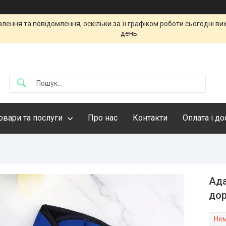
ення та повідомлення, оскільки за її графіком роботи сьогодні в
день.
овари та послуги
Про нас
Контакти
Оплата і д
Ада
дор
Нем