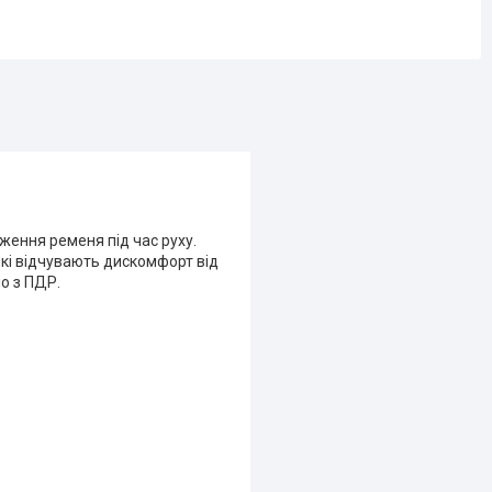
ження ременя під час руху.
які відчувають дискомфорт від
о з ПДР.