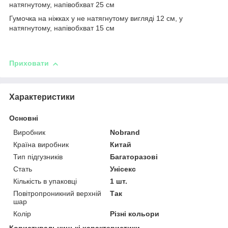
натягнутому, напівобхват 25 см
Гумочка на ніжках у не натягнутому вигляді 12 см, у
натягнутому, напівобхват 15 см
Приховати
Характеристики
Основні
Виробник
Nobrand
Країна виробник
Китай
Тип підгузників
Багаторазові
Стать
Унісекс
Кількість в упаковці
1 шт.
Повітропроникний верхній
Так
шар
Колір
Різні кольори
Користувальницькі характеристики