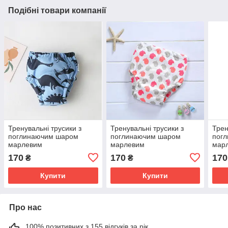
Подібні товари компанії
Тренувальні трусики з
Тренувальні трусики з
Трен
поглинаючим шаром
поглинаючим шаром
пог
марлевим
марлевим
мар
170
170
170
₴
₴
Купити
Купити
Про нас
100% позитивних з 155 відгуків за рік