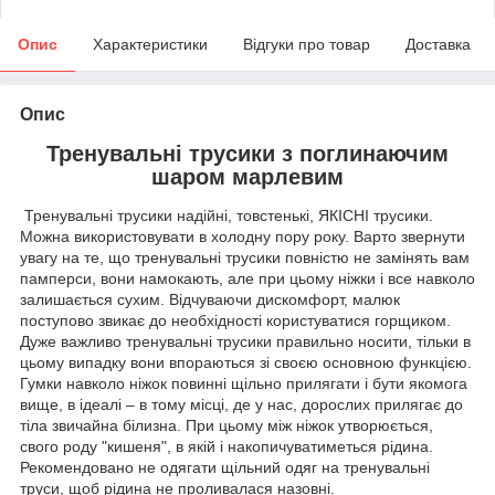
Опис
Характеристики
Відгуки про товар
Доставка
Опис
Тренувальні трусики з поглинаючим
шаром марлевим
Тренувальні трусики надійні, товстенькі, ЯКІСНІ трусики.
Можна використовувати в холодну пору року. Варто звернути
увагу на те, що тренувальні трусики повністю не замінять вам
памперси, вони намокають, але при цьому ніжки і все навколо
залишається сухим. Відчуваючи дискомфорт, малюк
поступово звикає до необхідності користуватися горщиком.
Дуже важливо тренувальні трусики правильно носити, тільки в
цьому випадку вони впораються зі своєю основною функцією.
Гумки навколо ніжок повинні щільно прилягати і бути якомога
вище, в ідеалі – в тому місці, де у нас, дорослих прилягає до
тіла звичайна білизна. При цьому між ніжок утворюється,
свого роду "кишеня", в якій і накопичуватиметься рідина.
Рекомендовано не одягати щільний одяг на тренувальні
труси, щоб рідина не проливалася назовні.