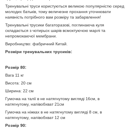
Тренувальні труси користуються великою популярністю серед
молодих батьків, тому величезне прохання уточнювати
наявність потрібного вам розміру та забарвлення!
Тренувальні трусики багаторазові, поглинаюча куля
складається з чотирьох шарів всмоктуючою марлі та
непромокаючої мембрани.
Виробництво: фабричний Китай.
Розміри тренувальних трусиків:
Розмір 80:
Вага 11 кг
Висота: 20 см
Ширина: 22 см
Гумочка на талії в не натягнутому вигляді 16см, в
натягнутому, напівобхват 21см
Гумочка на ніжках в не натягнутому вигляді 8 см, в
натягнутому, напівобхват 12 см
Розмір 90: