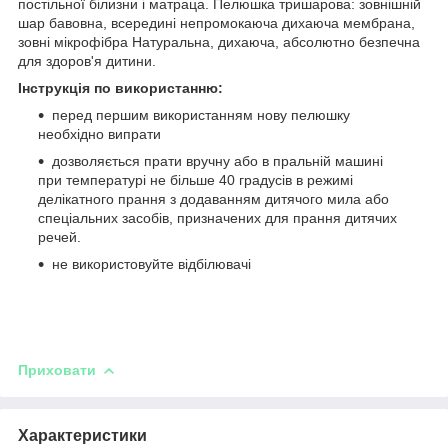
постільної білизни і матраца. Пелюшка тришарова: зовнішній
шар бавовна, всередині непромокаюча дихаюча мембрана,
зовні мікрофібра Натуральна, дихаюча, абсолютно безпечна
для здоров'я дитини.
Інструкція по використанню:
перед першим використанням нову пелюшку
необхідно випрати
дозволяється прати вручну або в пральній машині
при температурі не більше 40 градусів в режимі
делікатного прання з додаванням дитячого мила або
спеціальних засобів, призначених для прання дитячих
речей.
не використовуйте відбілювачі
Приховати
Характеристики