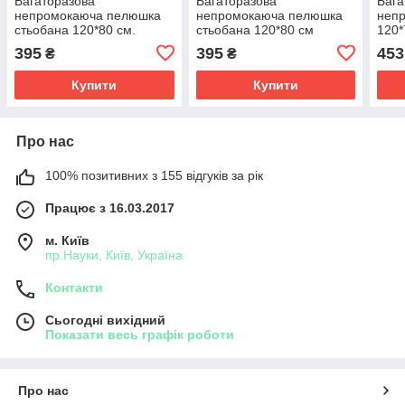
Багаторазова
Багаторазова
Бага
непромокаюча пелюшка
непромокаюча пелюшка
неп
стьобана 120*80 см.
стьобана 120*80 см
120*
(90106)
395
395
453
₴
₴
Купити
Купити
Про нас
100% позитивних з 155 відгуків за рік
Працює з 16.03.2017
м. Київ
пр.Науки, Київ, Україна
Контакти
Сьогодні вихідний
Показати весь графік роботи
Про нас