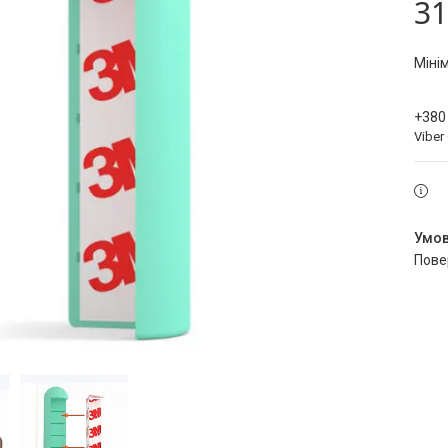
31
Міні
+380
Viber
пов