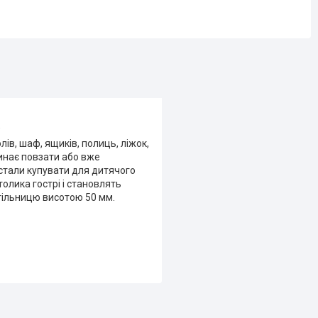
а
лів, шаф, ящиків, полиць, ліжок,
инає повзати або вже
 стали купувати для дитячого
толика гострі і становлять
стільницю висотою 50 мм.