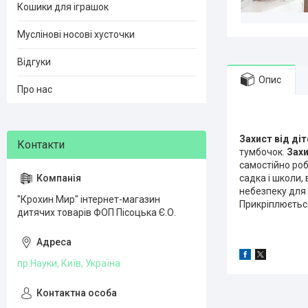
Кошики для іграшок
Муслінові носові хусточки
Відгуки
Опис
Про нас
Захист від діт
тумбочок.
Захи
самостійно роб
садка і школи,
небезпеку для 
"Крохин Мир" інтернет-магазин
Прикріплюєтьс
дитячих товарів ФОП Пісоцька Є.О.
пр.Науки, Київ, Україна