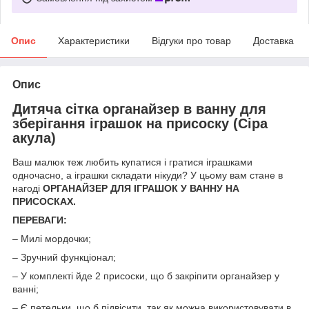
Опис
Характеристики
Відгуки про товар
Доставка
Опис
Дитяча сітка органайзер в ванну для
зберігання іграшок на присоску (Сіра
акула)
Ваш малюк теж любить купатися і гратися іграшками
одночасно, а іграшки складати нікуди? У цьому вам стане в
нагоді
ОРГАНАЙЗЕР ДЛЯ ІГРАШОК У ВАННУ НА
ПРИСОСКАХ.
ПЕРЕВАГИ:
– Милі мордочки;
– Зручний функціонал;
– У комплекті йде 2 присоски, що б закріпити органайзер у
ванні;
– Є петельки, що б підвісити, так як можна використовувати в