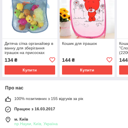
Дитяча сітка органайзер в
Кошик для іграшок
Коши
ванну для зберігання
"Сло
іграшок на присосках
(220
(Блакитний ведмедик)
134
144
144
₴
₴
Купити
Купити
Про нас
100% позитивних з 155 відгуків за рік
Працює з 16.03.2017
м. Київ
пр.Науки, Київ, Україна