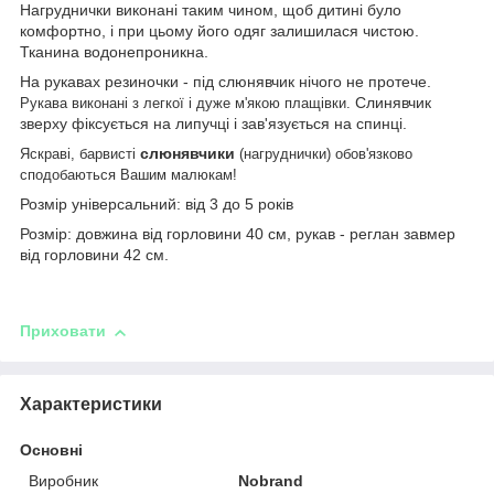
Нагруднички виконані таким чином, щоб дитині було
комфортно, і при цьому його одяг залишилася чистою.
Тканина водонепроникна.
На рукавах резиночки - під слюнявчик нічого не протече.
Слинявчик
Рукава виконані з легкої і дуже м'якою плащівки.
зверху фіксується на липучці і зав'язується на спинці.
слюнявчики
Яскраві, барвисті
(нагруднички) обов'язково
сподобаються Вашим малюкам!
Розмір універсальний: від 3 до 5 років
Розмір: довжина від горловини 40 см, рукав - реглан завмер
від горловини 42 см.
Приховати
Характеристики
Основні
Виробник
Nobrand