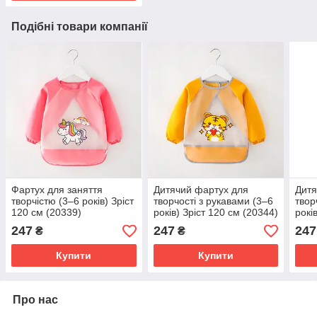
Подібні товари компанії
Фартух для заняття
Дитячий фартух для
Дитя
творчістю (3–6 років) Зріст
творчості з рукавами (3–6
твор
120 см (20339)
років) Зріст 120 см (20344)
рокі
247
247
247
₴
₴
Купити
Купити
Про нас