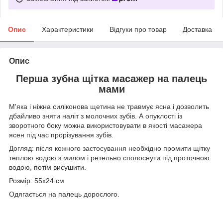
Опис
Характеристики
Відгуки про товар
Доставка
Опис
Перша зубна щітка масажер на палець
мами
М'яка і ніжна силіконова щетина не травмує ясна і дозволить
дбайливо зняти наліт з молочних зубів. А опуклості із
зворотного боку можна використовувати в якості масажера
ясен під час прорізування зубів.
Догляд: після кожного застосування необхідно промити щітку
теплою водою з милом і ретельно сполоснути під проточною
водою, потім висушити.
Розмір: 55х24 см
Одягається на палець дорослого.