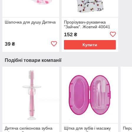
Шапочка для душу Дитяча
Прорізувач-рукавичка
"Зайчик". Жовтий 40041
152
₴
39
₴
Купити
Подібні товари компанії
Дитяча силіконова зубна
Щітка для зубів і масажу
Перш