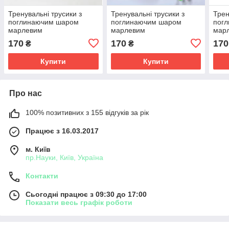
Тренувальні трусики з
Тренувальні трусики з
Трен
поглинаючим шаром
поглинаючим шаром
пог
марлевим
марлевим
мар
170
170
170
₴
₴
Купити
Купити
Про нас
100% позитивних з 155 відгуків за рік
Працює з 16.03.2017
м. Київ
пр.Науки, Київ, Україна
Контакти
Сьогодні працює з 09:30 до 17:00
Показати весь графік роботи