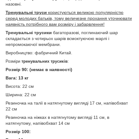
назовні.
Тренувальні труси
користуються великою популярністю
серед молодих батьків, тому величезне прохання уточнювати
наявність потрібного вам розміру і забарвлення!
Тренувальні трусики
багаторазові, поглинаючий шар
складається з чотирьох шарів всмоктуючою марлі і
непромокаючої мембрани.
Виробництво: фабричний Китай.
Розміри
тренувальних трусиків
:
Розмір 90: (немає в наявності)
Вага: 13 кг
Висота: 22 см
Ширина: 22 см
Резиночка на талії в натягнутому вигляді 17 см, напівобхват
22 см
Резиночка на ніжках в натягнутому вигляді 11 см, в
натягнутому, напівобхват 14 см
Розмір 100: