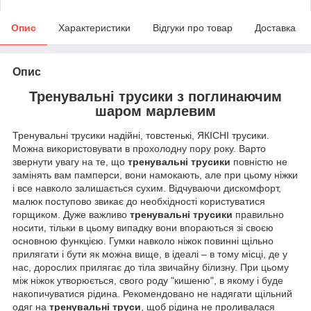
Опис
Характеристики
Відгуки про товар
Доставка
Опис
Тренувальні трусики з поглинаючим
шаром марлевим
Тренувальні трусики надійні, товстенькі, ЯКІСНІ трусики.
Можна використовувати в прохолодну пору року. Варто
звернути увагу на те, що
тренувальні трусики
повністю не
замінять вам памперси, вони намокають, але при цьому ніжки
і все навколо залишається сухим. Відчуваючи дискомфорт,
малюк поступово звикає до необхідності користуватися
горщиком. Дуже важливо
тренувальні трусики
правильно
носити, тільки в цьому випадку вони впораються зі своєю
основною функцією. Гумки навколо ніжок повинні щільно
прилягати і бути як можна вище, в ідеалі – в тому місці, де у
нас, дорослих прилягає до тіла звичайну білизну. При цьому
між ніжок утворюється, свого роду "кишеню", в якому і буде
накопичуватися рідина. Рекомендовано не надягати щільний
одяг на
тренувальні труси
, щоб рідина не проливалася