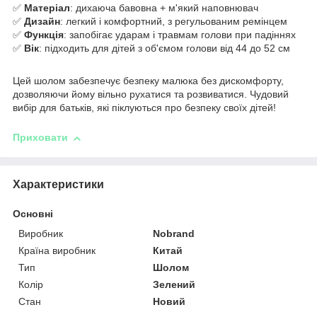
✅
Матеріал
: дихаюча бавовна + м'який наповнювач
✅
Дизайн
: легкий і комфортний, з регульованим ремінцем
✅
Функція
: запобігає ударам і травмам голови при падіннях
✅
Вік
: підходить для дітей з об'ємом голови від 44 до 52 см
Цей шолом забезпечує безпеку малюка без дискомфорту,
дозволяючи йому вільно рухатися та розвиватися. Чудовий
вибір для батьків, які піклуються про безпеку своїх дітей!
Приховати
Характеристики
Основні
Виробник
Nobrand
Країна виробник
Китай
Тип
Шолом
Колір
Зелений
Стан
Новий