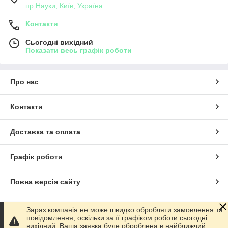
пр.Науки, Київ, Україна
Контакти
Сьогодні вихідний
Показати весь графік роботи
Про нас
Контакти
Доставка та оплата
Графік роботи
Повна версія сайту
Сайт створено на маркетплейсі
Prom.ua
Зараз компанія не може швидко обробляти замовлення та
повідомлення, оскільки за її графіком роботи сьогодні
вихідний. Ваша заявка буде оброблена в найближчий