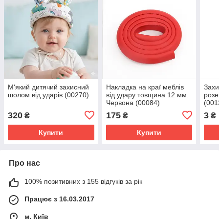
М'який дитячий захисний
Накладка на краї меблів
Захи
шолом від ударів (00270)
від удару товщина 12 мм.
розе
Червона (00084)
(001
320
175
3
₴
₴
₴
Купити
Купити
Про нас
100% позитивних з 155 відгуків за рік
Працює з 16.03.2017
м. Київ