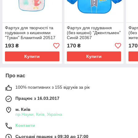
Фартух для творчості та
Фартух для годування
Фарт
годування з кишенями
(без кишені) "Джентльмен"
(без
"Тукан" Блакитний 20517
Синій 20367
жите
193
170
170
₴
₴
Купити
Купити
Про нас
100% позитивних з 155 відгуків за рік
Працює з 16.03.2017
м. Київ
пр.Науки, Київ, Україна
Контакти
Сьогодні працює з 09:30 до 17:00