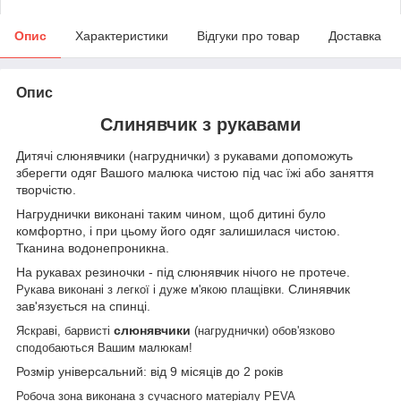
Опис
Характеристики
Відгуки про товар
Доставка
Опис
Слинявчик з рукавами
Дитячі слюнявчики (нагруднички) з рукавами допоможуть
зберегти одяг Вашого малюка чистою під час їжі або заняття
творчістю.
Нагруднички виконані таким чином, щоб дитині було
комфортно, і при цьому його одяг залишилася чистою.
Тканина водонепроникна.
На рукавах резиночки - під слюнявчик нічого не протече.
Слинявчик
Рукава виконані з легкої і дуже м'якою плащівки.
зав'язується на спинці.
слюнявчики
Яскраві, барвисті
(нагруднички) обов'язково
сподобаються Вашим малюкам!
Розмір універсальний: від 9 місяців до 2 років
Робоча зона виконана з сучасного матеріалу PEVA