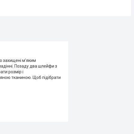
.
но захищені м'яким
адінні. Позаду два шлейфи з
ати розмір і
няною тканиною. Щоб підібрати