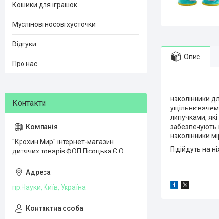
Кошики для іграшок
Муслінові носові хусточки
Відгуки
Опис
Про нас
наколінники дл
ущільнювачем. 
липучками, які
забезпечують 
наколінники мі
"Крохин Мир" інтернет-магазин
Підійдуть на ні
дитячих товарів ФОП Пісоцька Є.О.
пр.Науки, Київ, Україна