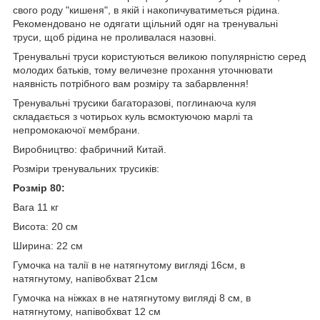
свого роду "кишеня", в якій і накопичуватиметься рідина.
Рекомендовано не одягати щільний одяг на тренувальні
труси, щоб рідина не проливалася назовні.
Тренувальні труси користуються великою популярністю серед
молодих батьків, тому величезне прохання уточнювати
наявність потрібного вам розміру та забарвлення!
Тренувальні трусики багаторазові, поглинаюча куля
складається з чотирьох куль всмоктуючою марлі та
непромокаючої мембрани.
Виробництво: фабричний Китай.
Розміри тренувальних трусиків:
Розмір 80:
Вага 11 кг
Висота: 20 см
Ширина: 22 см
Гумочка на талії в не натягнутому вигляді 16см, в
натягнутому, напівобхват 21см
Гумочка на ніжках в не натягнутому вигляді 8 см, в
натягнутому, напівобхват 12 см