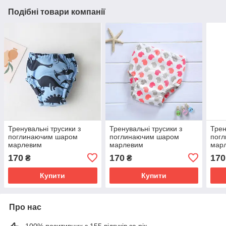
Подібні товари компанії
Тренувальні трусики з
Тренувальні трусики з
Трен
поглинаючим шаром
поглинаючим шаром
пог
марлевим
марлевим
мар
170
170
170
₴
₴
Купити
Купити
Про нас
100% позитивних з 155 відгуків за рік