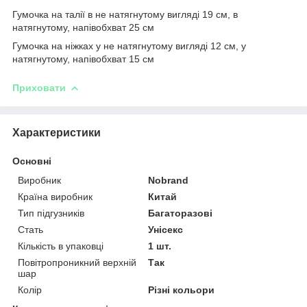
Гумочка на талії в не натягнутому вигляді 19 см, в
натягнутому, напівобхват 25 см
Гумочка на ніжках у не натягнутому вигляді 12 см, у
натягнутому, напівобхват 15 см
Приховати
Характеристики
Основні
Виробник
Nobrand
Країна виробник
Китай
Тип підгузників
Багаторазові
Стать
Унісекс
Кількість в упаковці
1 шт.
Повітропроникний верхній
Так
шар
Колір
Різні кольори