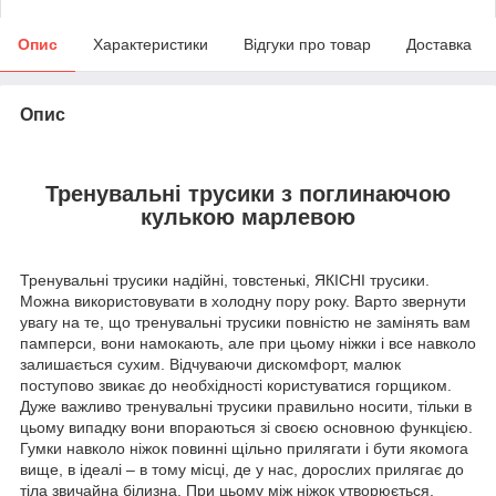
Опис
Характеристики
Відгуки про товар
Доставка
Опис
Тренувальні трусики з поглинаючою
кулькою марлевою
Тренувальні трусики надійні, товстенькі, ЯКІСНІ трусики.
Можна використовувати в холодну пору року. Варто звернути
увагу на те, що тренувальні трусики повністю не замінять вам
памперси, вони намокають, але при цьому ніжки і все навколо
залишається сухим. Відчуваючи дискомфорт, малюк
поступово звикає до необхідності користуватися горщиком.
Дуже важливо тренувальні трусики правильно носити, тільки в
цьому випадку вони впораються зі своєю основною функцією.
Гумки навколо ніжок повинні щільно прилягати і бути якомога
вище, в ідеалі – в тому місці, де у нас, дорослих прилягає до
тіла звичайна білизна. При цьому між ніжок утворюється,