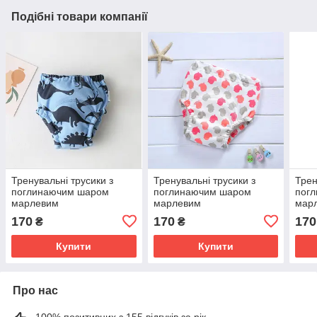
Подібні товари компанії
Тренувальні трусики з
Тренувальні трусики з
Трен
поглинаючим шаром
поглинаючим шаром
пог
марлевим
марлевим
мар
170
170
170
₴
₴
Купити
Купити
Про нас
100% позитивних з 155 відгуків за рік