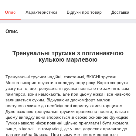
Опис
Характеристики
Відгуки про товар
Доставка
Опис
Тренувальні трусики з поглинаючою
кулькою марлевою
Тренувальні трусики надійні, товстенькі, ЯКІСНІ трусики.
Можна використовувати в холодну пору року. Варто звернути
увагу на те, що тренувальні трусики повністю не замінять вам
памперси, вони намокають, але при цьому ніжки і все навколо
залишається сухим. Відчуваючи дискомфорт, малюк
поступово звикає до необхідності користуватися горщиком.
Дуже важливо тренувальні трусики правильно носити, тільки в
цьому випадку вони впораються зі своєю основною функцією.
Гумки навколо ніжок повинні щільно прилягати і бути якомога
вище, в ідеалі – в тому місці, де у нас, дорослих прилягає до
тіла звичайна білизна. При цьому між ніжок утворюється,