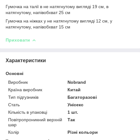
Гумочка на талії в не натягнутому вигляді 19 см, в
натягнутому, напівобхват 25 см
Гумочка на ніжках у не натягнутому вигляді 12 см, у
натягнутому, напівобхват 15 см
Приховати
Характеристики
Основні
Виробник
Nobrand
Країна виробник
Китай
Тип підгузників
Багаторазові
Стать
Унісекс
Кількість в упаковці
1 шт.
Повітропроникний верхній
Так
шар
Колір
Різні кольори