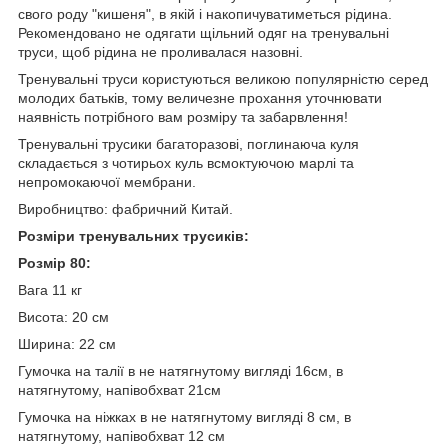
свого роду "кишеня", в якій і накопичуватиметься рідина.
Рекомендовано не одягати щільний одяг на тренувальні
труси, щоб рідина не проливалася назовні.
Тренувальні труси користуються великою популярністю серед
молодих батьків, тому величезне прохання уточнювати
наявність потрібного вам розміру та забарвлення!
Тренувальні трусики багаторазові, поглинаюча куля
складається з чотирьох куль всмоктуючою марлі та
непромокаючої мембрани.
Виробництво: фабричний Китай.
Розміри тренувальних трусиків:
Розмір 80:
Вага 11 кг
Висота: 20 см
Ширина: 22 см
Гумочка на талії в не натягнутому вигляді 16см, в
натягнутому, напівобхват 21см
Гумочка на ніжках в не натягнутому вигляді 8 см, в
натягнутому, напівобхват 12 см