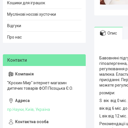
Кошики для іграшок
Муслінові носові хусточки
Відгуки
Опис
Про нас
Бавовняні під
гіпоалергенна,
регулювання ро
малюка. Еласт
присіданні. Пе
"Крохин Мир" інтернет-магазин
можете регулю
дитячих товарів ФОП Пісоцька Є.О.
розміри:
S вік від 0 міс.
вік від 6 міс. д
пр.Науки, Київ, Україна
L вік від 12 міс.
Рекомендації 