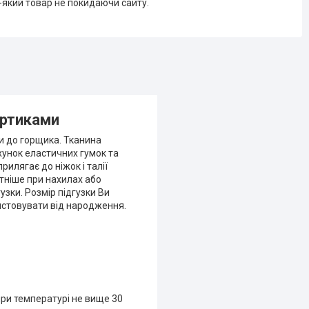
-який товар не покидаючи сайту.
ортиками
и до горщика. Тканина
хунок еластичних гумок та
рилягає до ніжок і талії
тніше при нахилах або
зки. Розмір підгузки Ви
истовувати від народження.
ри температурі не вище 30