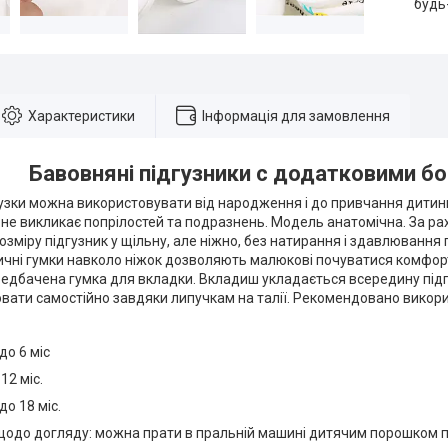
будь
Характеристики
Інформація для замовлення
Бавовняні підгузники с додатковими б
гузки можна використовувати від народження і до привчання дитин
 не викликає попрілостей та подразнень. Модель анатомічна. За ра
зміру підгузник у щільну, але ніжно, без натирання і здавлювання п
ичні гумки навколо ніжок дозволяють малюкові почуватися комфор
редбачена гумка для вкладки. Вкладиш укладається всередину підгу
вати самостійно завдяки липучкам на талії. Рекомендовано викор
 до 6 міс
о 12 міс.
 до 18 міс.
щодо догляду: можна прати в пральній машині дитячим порошком п