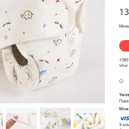
13
Міні
+380
Viber
пов
У ко