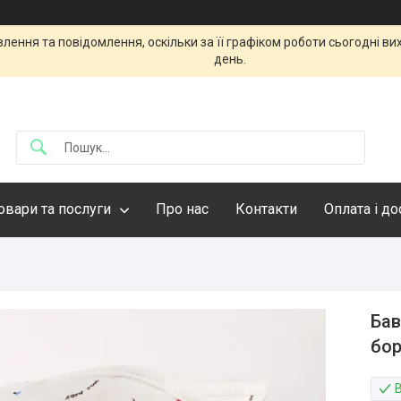
ення та повідомлення, оскільки за її графіком роботи сьогодні в
день.
овари та послуги
Про нас
Контакти
Оплата і д
Бав
бо