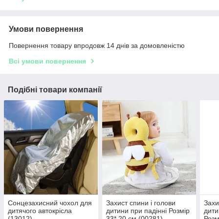
Умови повернення
Повернення товару впродовж 14 днів за домовленістю
Всі умови повернення
Подібні товари компанії
Сонцезахисний чохол для
Захист спини і голови
Захи
дитячого автокрісла
дитини при падінні Розмір
дити
(13012)
33* 20 см (00281)
Розм