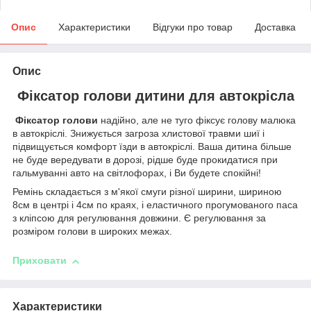
Опис
Характеристики
Відгуки про товар
Доставка
Опис
Фіксатор голови дитини для автокрісла
Фіксатор голови
надійно, але не туго фіксує голову малюка
в автокріслі. Знижується загроза хлистової травми шиї і
підвищується комфорт їзди в автокріслі. Ваша дитина більше
не буде вередувати в дорозі, рідше буде прокидатися при
гальмуванні авто на світлофорах, і Ви будете спокійні!
Ремінь складається з м'якої смуги різної ширини, шириною
8см в центрі і 4см по краях, і еластичного прогумованого паса
з кліпсою для регулювання довжини. Є регулювання за
розміром голови в широких межах.
Приховати
Характеристики