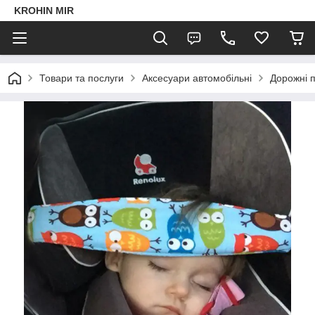
KROHIN MIR
Товари та послуги
Аксесуари автомобільні
Дорожні п