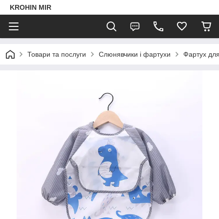
KROHIN MIR
Товари та послуги
Слюнявчики і фартухи
Фартух для