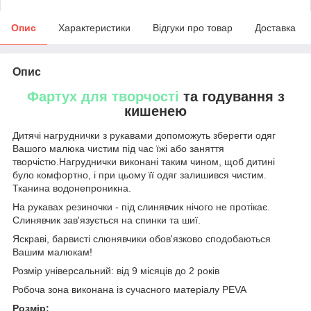
Опис
Характеристики
Відгуки про товар
Доставка
Опис
Фартух для творчості
та годування з
кишенею
Дитячі нагруднички з рукавами допоможуть зберегти одяг
Вашого малюка чистим під час їжі або заняття
творчістю.Нагруднички виконані таким чином, щоб дитині
було комфортно, і при цьому її одяг залишився чистим.
Тканина водонепроникна.
На рукавах резиночки - під слинявчик нічого не протікає.
Слинявчик зав'язується на спинки та шиї.
Яскраві, барвисті слюнявчики обов'язково сподобаються
Вашим малюкам!
Розмір універсальний: від 9 місяців до 2 років
Робоча зона виконана із сучасного матеріалу PEVA
Розмір: