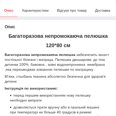
Опис
Характеристики
Відгуки про товар
Доставка
Опис
Багаторазова непромокаюча пелюшка
120*80 см
Багаторазова непромокаюча пелюшка
забезпечить захист
постільної білизни і матраца. Пелюшка двошарова: до тіла
дитинки 100% бавовна , зовні водонепроникна мембрана
,яка перешкоджає ковзанню пелюшки по матрацику .
М'яка, стьобана тканина абсолютно безпечна для здоров'я
дитини.
Інструкція по використанню:
перед першим використанням нову пелюшку
необхідно випрати
дозволяється прати вручну або в пральній машині
при температурі не більше 40 градусів в режимі