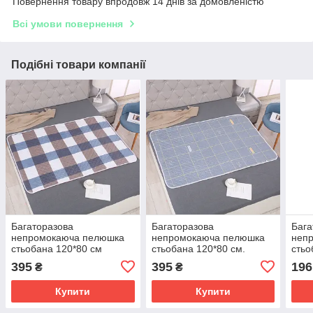
Повернення товару впродовж 14 днів за домовленістю
Всі умови повернення
Подібні товари компанії
Багаторазова
Багаторазова
Бага
непромокаюча пелюшка
непромокаюча пелюшка
неп
стьобана 120*80 см
стьобана 120*80 см.
стьо
(90107)
395
395
196
₴
₴
Купити
Купити