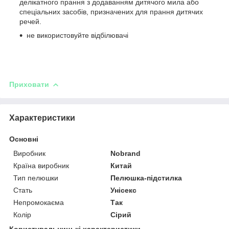
делікатного прання з додаванням дитячого мила або
спеціальних засобів, призначених для прання дитячих
речей.
не використовуйте відбілювачі
Приховати
Характеристики
Основні
Виробник
Nobrand
Країна виробник
Китай
Тип пелюшки
Пелюшка-підстилка
Стать
Унісекс
Непромокаєма
Так
Колір
Сірий
Користувальницькі характеристики