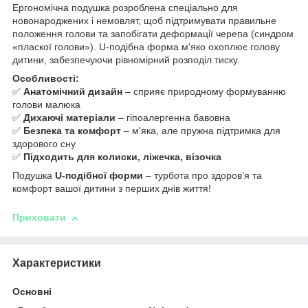
Ергономічна подушка розроблена спеціально для
новонароджених і немовлят, щоб підтримувати правильне
положення голови та запобігати деформації черепа (синдром
«пласкої голови»). U-подібна форма м'яко охоплює голову
дитини, забезпечуючи рівномірний розподіл тиску.
Особливості:
✅
Анатомічний дизайн
– сприяє природному формуванню
голови малюка
✅
Дихаючі матеріали
– гіпоалергенна бавовна
✅
Безпека та комфорт
– м'яка, але пружна підтримка для
здорового сну
✅
Підходить для колиски, ліжечка, візочка
Подушка
U-подібної форми
– турбота про здоров’я та
комфорт вашої дитини з перших днів життя!
Приховати
Характеристики
Основні