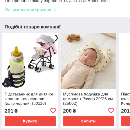
Повернення товару впродовж 14 днів за домовленістю
Всі умови повернення
Подібні товари компанії
Підстаканник для дитячої
Муслінова подушка для
Підс
коляски, велосипеди.
немовлят Розмір 20*25 см
коля
Колір чорний. (80110)
(25002)
Колі
201
200
201
₴
₴
Купити
Купити