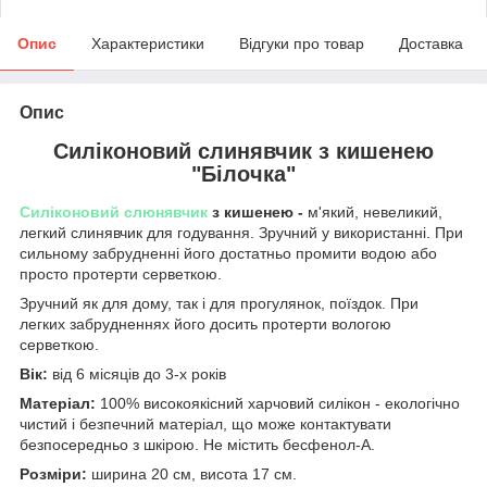
Опис
Характеристики
Відгуки про товар
Доставка
Опис
Силіконовий слинявчик з кишенею
"Білочка"
Силіконовий слюнявчик
з кишенею -
м'який, невеликий,
легкий слинявчик для годування. Зручний у використанні. При
сильному забрудненні його достатньо промити водою або
просто протерти серветкою.
Зручний як для дому, так і для прогулянок, поїздок. При
легких забрудненнях його досить протерти вологою
серветкою.
Вік:
від 6 місяців до 3-х років
Матеріал:
100% високоякісний харчовий силікон - екологічно
чистий і безпечний матеріал, що може контактувати
безпосередньо з шкірою. Не містить бесфенол-А.
Розміри:
ширина 20 см, висота 17 см.