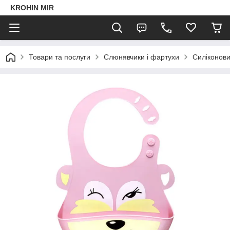
KROHIN MIR
Товари та послуги
Слюнявчики і фартухи
Силіконови