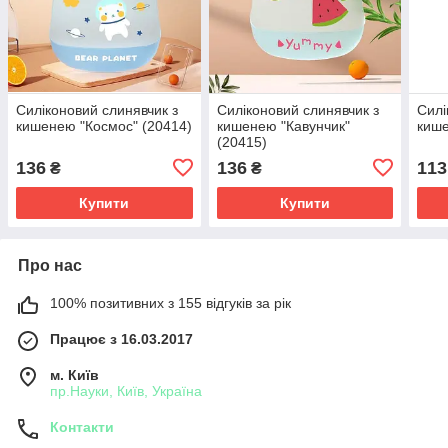
Силіконовий слинявчик з
Силіконовий слинявчик з
Силі
кишенею "Космос" (20414)
кишенею "Кавунчик"
кише
(20415)
136
136
113
₴
₴
Купити
Купити
Про нас
100% позитивних з 155 відгуків за рік
Працює з 16.03.2017
м. Київ
пр.Науки, Київ, Україна
Контакти