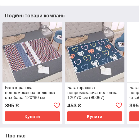
Подібні товари компанії
Багаторазова
Багаторазова
Бага
непромокаюча пелюшка
непромокаюча пелюшка
неп
стьобана 120*80 см.
120*70 см (90067)
стьо
(90106)
(900
395
453
395
₴
₴
Купити
Купити
Про нас