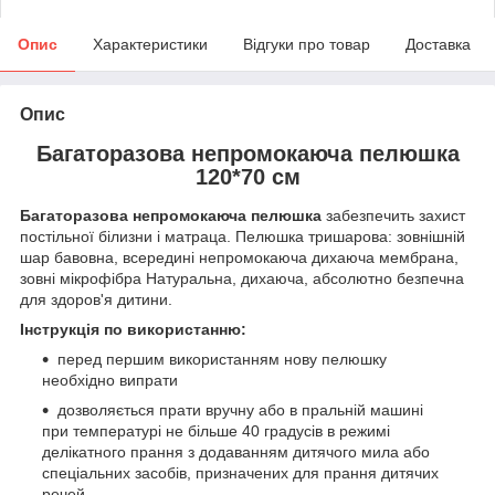
Опис
Характеристики
Відгуки про товар
Доставка
Опис
Багаторазова непромокаюча пелюшка
120*70 см
Багаторазова непромокаюча пелюшка
забезпечить захист
постільної білизни і матраца. Пелюшка тришарова: зовнішній
шар бавовна, всередині непромокаюча дихаюча мембрана,
зовні мікрофібра Натуральна, дихаюча, абсолютно безпечна
для здоров'я дитини.
Інструкція по використанню:
перед першим використанням нову пелюшку
необхідно випрати
дозволяється прати вручну або в пральній машині
при температурі не більше 40 градусів в режимі
делікатного прання з додаванням дитячого мила або
спеціальних засобів, призначених для прання дитячих
речей.