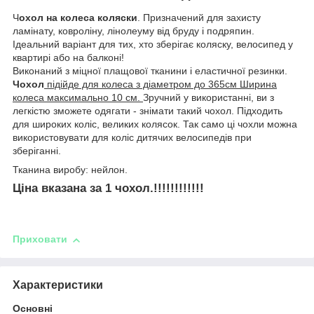
Ч
охол на колеса коляски
. Призначений для захисту
ламінату, ковроліну, лінолеуму від бруду і подряпин.
Ідеальний варіант для тих, хто зберігає коляску, велосипед у
квартирі або на балконі!
Виконаний з міцної плащової тканини і еластичної резинки.
Чохол
підійде для колеса з діаметром до 365см Ширина
колеса максимально 10 см.
Зручний у використанні, ви з
легкістю зможете одягати - знімати такий чохол. Підходить
для широких коліс, великих колясок. Так само ці чохли можна
використовувати для коліс дитячих велосипедів при
зберіганні.
Тканина виробу: нейлон.
Ціна вказана за 1 чохол.!!!!!!!!!!!!
Приховати
Характеристики
Основні