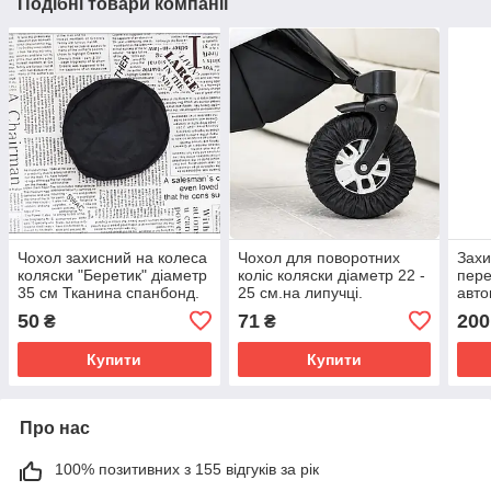
Подібні товари компанії
Чохол захисний на колеса
Чохол для поворотних
Захи
коляски "Беретик" діаметр
коліс коляски діаметр 22 -
пере
35 см Тканина спанбонд.
25 см.на липучці.
авто
1 чохол.
Плащівка.
см (
50
71
200
₴
₴
Купити
Купити
Про нас
100% позитивних з 155 відгуків за рік