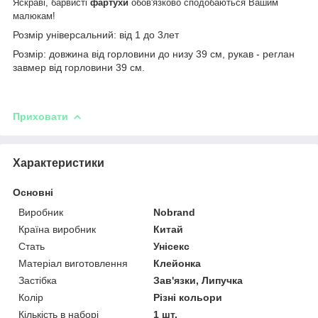
Яскраві, барвисті
фартухи
обов'язково сподобаються Вашим
малюкам!
Розмір універсальний: від 1 до 3лет
Розмір: довжина від горловини до низу 39 см, рукав - реглан
завмер від горловини 39 см.
Приховати
Характеристики
Основні
Виробник
Nobrand
Країна виробник
Китай
Стать
Унісекс
Матеріал виготовлення
Клейонка
Застібка
Зав'язки, Липучка
Колір
Різні кольори
Кількість в наборі
1 шт.