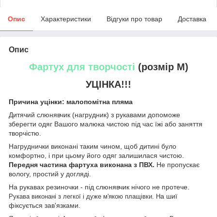
Опис
Характеристики
Відгуки про товар
Доставка
Опис
Фартух для творчості
(розмір М)
УЦІНКА!!!
Причина уцінки: малопомітна пляма
Дитячий слюнявчик (нагрудник) з рукавами допоможе
зберегти одяг Вашого малюка чистою під час їжі або заняття
творчістю.
Нагруднички виконані таким чином, щоб дитині було
комфортно, і при цьому його одяг залишилася чистою.
Передня частина фартуха виконана з ПВХ.
Не пропускає
вологу, простий у догляді.
На рукавах резиночки - під слюнявчик нічого не протече.
а шиї
Рукава виконані з легкої і дуже м'якою плащівки. Н
фіксується зав'язками.