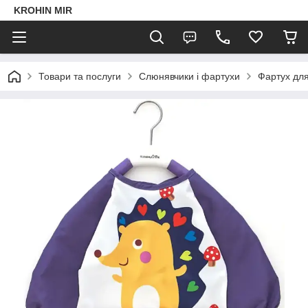
KROHIN MIR
Товари та послуги
Слюнявчики і фартухи
Фартух для