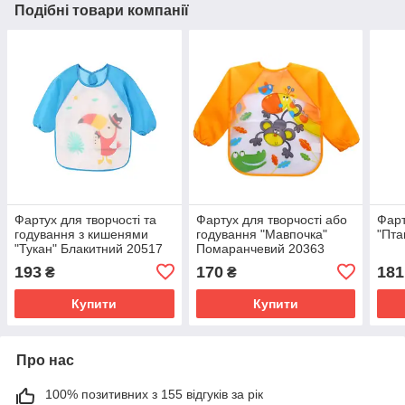
Подібні товари компанії
Фартух для творчості та
Фартух для творчості або
Фарт
годування з кишенями
годування "Мавпочка"
"Пта
"Тукан" Блакитний 20517
Помаранчевий 20363
193
170
181
₴
₴
Купити
Купити
Про нас
100% позитивних з 155 відгуків за рік