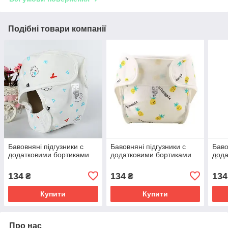
Подібні товари компанії
Бавовняні підгузники с
Бавовняні підгузники с
Баво
додатковими бортиками
додатковими бортиками
дода
134
134
134
₴
₴
Купити
Купити
Про нас