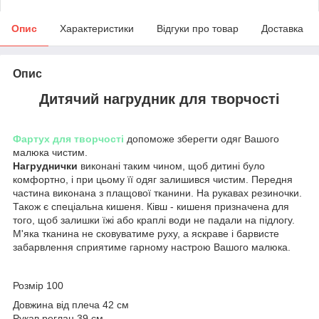
Опис
Характеристики
Відгуки про товар
Доставка
Опис
Дитячий нагрудник для творчості
Фартух для творчості
допоможе зберегти одяг Вашого
малюка чистим.
Нагруднички
виконані таким чином, щоб дитині було
комфортно, і при цьому її одяг залишився чистим. Передня
частина виконана з плащової тканини. На рукавах резиночки.
Також є спеціальна кишеня. Ківш - кишеня призначена для
того, щоб залишки їжі або краплі води не падали на підлогу.
М'яка тканина не сковуватиме руху, а яскраве і барвисте
забарвлення сприятиме гарному настрою Вашого малюка.
Розмір 100
Довжина від плеча 42 см
Рукав реглан 39 см