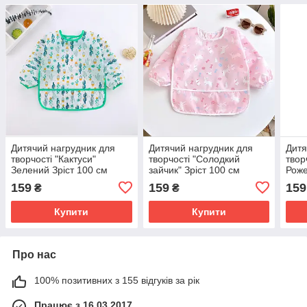
Дитячий нагрудник для
Дитячий нагрудник для
Дитя
творчості "Кактуси"
творчості "Солодкий
твор
Зелений Зріст 100 см
зайчик" Зріст 100 см
Роже
20507
Рожевий 20544
203
159
159
159
₴
₴
Купити
Купити
Про нас
100% позитивних з 155 відгуків за рік
Працює з 16.03.2017