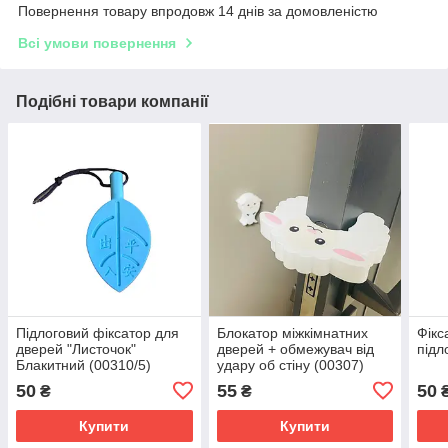
Повернення товару впродовж 14 днів за домовленістю
Всі умови повернення
Подібні товари компанії
Підлоговий фіксатор для
Блокатор міжкімнатних
Фікс
дверей "Листочок"
дверей + обмежувач від
підл
Блакитний (00310/5)
удару об стіну (00307)
50
55
50
₴
₴
Купити
Купити