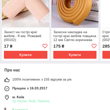
Захист на гострі краї
Захисна накладка на
Стрі
меблів - 8 мм. Рожевий.
гострі краї меблів товщина
краї
(00102)
12 мм Світло-коричнева
(002
(00060)
17
175
285
₴
₴
Купити
Купити
Про нас
100% позитивних з 155 відгуків за рік
Працює з 16.03.2017
м. Київ
пр.Науки, Київ, Україна
Контакти