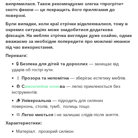
випрямилася. Також рекомендуємо злегка «прогріти»
скотч феном — це покращить його прилягання до
поверхні.
Були випадки, коли краї стрічки відклеювалися, тому в
окремих ситуаціях може знадобитися додаткова
фіксація. На меблях стрічка виглядає дуже охайно, однак
вважаємо за необхідне попередити про можливі нюанси
під час використання.
Переваги:
🔒
Безпека для дітей та дорослих
— захищає від
ударів об гострі кути.
💧
Прозора та непомітна
— зберігає естетику меблів.
🧲
С
амоклейна осно
ва
— легко приклеюється без
інструментів.
🪵
Універсальна
— підходить для скляних
поверхонь, столів, тумб, полиць тощо.
🧼
Легко миється
і не залишає слідів після зняття.
Характеристики:
Матеріал: прозорий силікон