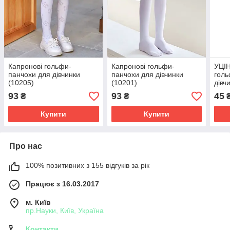
Капронові гольфи-
Капронові гольфи-
УЦІН
панчохи для дівчинки
панчохи для дівчинки
голь
(10205)
(10201)
дівч
93
93
45
₴
₴
Купити
Купити
Про нас
100% позитивних з 155 відгуків за рік
Працює з 16.03.2017
м. Київ
пр.Науки, Київ, Україна
Контакти