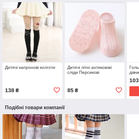
Дитячі капронові колготи
Дитячі літні антиковзкі
Голь
сліди Персикові
дівч
103
138
85
₴
₴
Подібні товари компанії