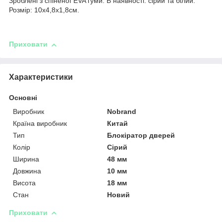
Зроблені з спіненої EVA гуми. В наявності: сірий та білий.
Розмір: 10х4,8х1,8см.
Приховати
Характеристики
Основні
Виробник
Nobrand
Країна виробник
Китай
Тип
Блокіратор дверей
Колір
Сірий
Ширина
48 мм
Довжина
10 мм
Висота
18 мм
Стан
Новий
Приховати