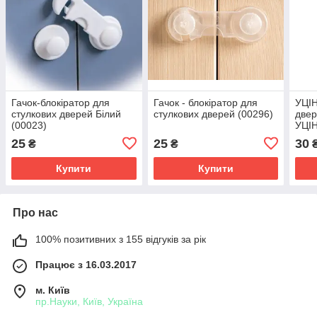
Гачок-блокіратор для
Гачок - блокіратор для
УЦІН
стулкових дверей Білий
стулкових дверей (00296)
двер
(00023)
УЦІН
25
25
30
₴
₴
Купити
Купити
Про нас
100% позитивних з 155 відгуків за рік
Працює з 16.03.2017
м. Київ
пр.Науки, Київ, Україна