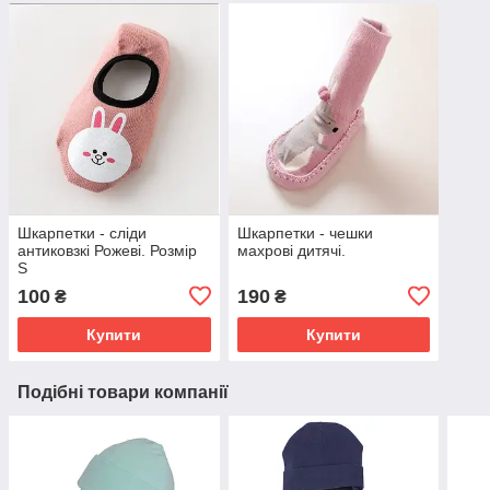
Шкарпетки - сліди
Шкарпетки - чешки
антиковзкі Рожеві. Розмір
махрові дитячі.
S
100
190
₴
₴
Купити
Купити
Подібні товари компанії