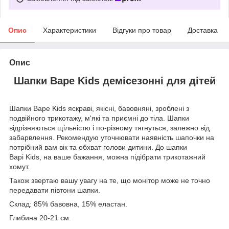
Опис
Характеристики
Відгуки про товар
Доставка
Опис
Шапки Варе Kids демісезонні для дітей
Шапки Варе Kids яскраві, якісні, бавовняні, зроблені з
подвійного трикотажу, м'які та приємні до тіла. Шапки
відрізняються щільністю і по-різному тягнуться, залежно від
забарвлення. Рекомендую уточнювати наявність шапочки на
потрібний вам вік та обхват голови дитини. До шапки
Варі Kids, на ваше бажання, можна підібрати трикотажний
хомут.
Також звертаю вашу увагу на те, що монітор може не точно
передавати півтони шапки.
Склад: 85% бавовна, 15% еластан.
Глибина 20-21 см.