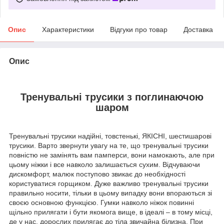
Опис
Характеристики
Відгуки про товар
Доставка
Опис
Тренувальні трусики з поглинаючою
шаром
Тренувальні трусики надійні, товстенькі, ЯКІСНІ, шестишарові
трусики. Варто звернути увагу на те, що тренувальні трусики
повністю не замінять вам памперси, вони намокають, але при
цьому ніжки і все навколо залишається сухим. Відчуваючи
дискомфорт, малюк поступово звикає до необхідності
користуватися горщиком. Дуже важливо тренувальні трусики
правильно носити, тільки в цьому випадку вони впораються зі
своєю основною функцією. Гумки навколо ніжок повинні
щільно прилягати і бути якомога вище, в ідеалі – в тому місці,
де у нас, дорослих прилягає до тіла звичайна білизна. При