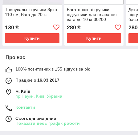
Тренувальні трусики Зріст
Багаторазові трусики -
Дитя
110 см, Вага до 20 кг
підгузники для плавання
підг
вага до 10 кг 30200
басе
302
130
280
280
₴
₴
Купити
Купити
Про нас
100% позитивних з 155 відгуків за рік
Працює з 16.03.2017
м. Київ
пр.Науки, Київ, Україна
Контакти
Сьогодні вихідний
Показати весь графік роботи