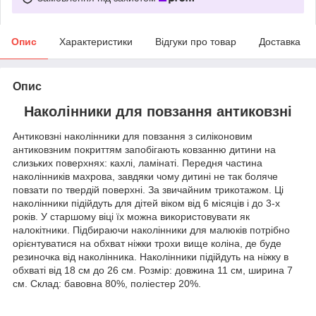
Опис
Характеристики
Відгуки про товар
Доставка
Опис
Наколінники для повзання антиковзні
Антиковзні наколінники для повзання з силіконовим
антиковзним покриттям запобігають ковзанню дитини на
слизьких поверхнях: кахлі, ламінаті. Передня частина
наколінників махрова, завдяки чому дитині не так боляче
повзати по твердій поверхні. За звичайним трикотажом. Ці
наколінники підійдуть для дітей віком від 6 місяців і до 3-х
років. У старшому віці їх можна використовувати як
налокітники. Підбираючи наколінники для малюків потрібно
орієнтуватися на обхват ніжки трохи вище коліна, де буде
резиночка від наколінника. Наколінники підійдуть на ніжку в
обхваті від 18 см до 26 см. Розмір: довжина 11 см, ширина 7
см. Склад: бавовна 80%, поліестер 20%.