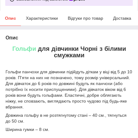
Опис
Характеристики
Відгуки про товар
Доставка
Опис
Гольфи
для дівчинки Чорні з білими
смужками
Гольфи панчохи для дівчинки підійдуть діткам у віці від 5 до 10
років. П'яти на них не позначено, тому розмір універсальний.
Для дівчаток до 6 років по довжині будуть як панчохи (або
потрібно їх носити приспущеними). Для дівчаток віком від 6
років вони будуть гольфами. Еластичні, добре облягають
ніжку, не сповзають, виглядають просто чудово під будь-яке
вбрання.
Довжина гольфу в не розтягнутому стані – 40 см., тягнуться
до 50 см.
Ширина гумки – 8 см.