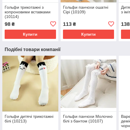
Гольфи трикотажні з
Гольфи панчохи ошатні
Дитя
копроновими вставками
Сірі (10109)
з ім
(10114)
98
113
138
₴
₴
Купити
Купити
Подібні товари компанії
Гольфи дитячі трикотажні
Гольфи панчохи Молочно
Варе
білі (10213)
білі з бантом (10107)
демі
чор