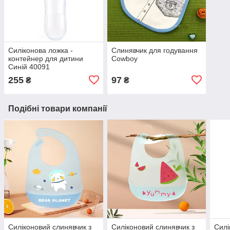
Силіконова ложка -
Слинявчик для годування
контейнер для дитини
Сowboy
Синій 40091
255
97
₴
₴
Подібні товари компанії
Силіконовий слинявчик з
Силіконовий слинявчик з
Силі