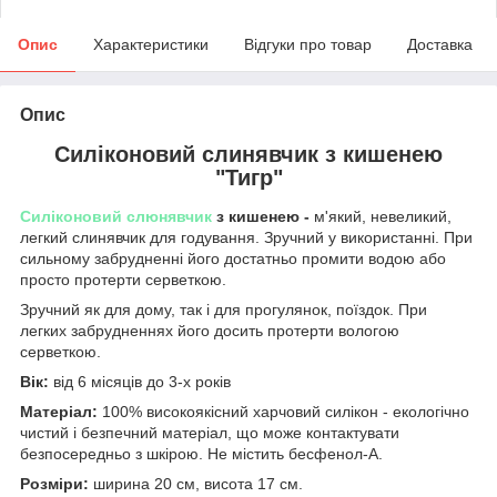
Опис
Характеристики
Відгуки про товар
Доставка
Опис
Силіконовий слинявчик з кишенею
"Тигр"
Силіконовий слюнявчик
з кишенею -
м'який, невеликий,
легкий слинявчик для годування. Зручний у використанні. При
сильному забрудненні його достатньо промити водою або
просто протерти серветкою.
Зручний як для дому, так і для прогулянок, поїздок. При
легких забрудненнях його досить протерти вологою
серветкою.
Вік:
від 6 місяців до 3-х років
Матеріал:
100% високоякісний харчовий силікон - екологічно
чистий і безпечний матеріал, що може контактувати
безпосередньо з шкірою. Не містить бесфенол-А.
Розміри:
ширина 20 см, висота 17 см.