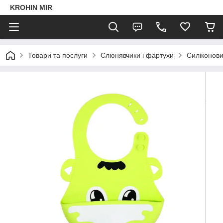
KROHIN MIR
Товари та послуги
Слюнявчики і фартухи
Силіконови