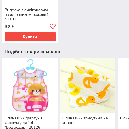
Виделка з силіконовим
наконечником рожевий
40100
32
₴
Купити
Подібні товари компанії
Слинявчик фартух з
Слинявчик трикутний на
Слин
ковшем для їжі
кнопці
"Ведмедик" (20126)