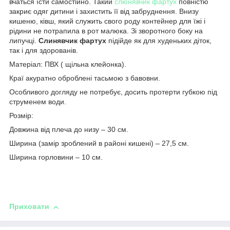
вчаться їсти самостійно. Такий
слюнявчик фартух
повністю
закриє одяг дитини і захистить її від забруднення. Внизу
кишеню, ківш, який служить свого роду контейнер для їжі і
рідини не потрапила в рот малюка. Зі зворотного боку на
липучці.
Слинявчик фартух
підійде як для худеньких діток,
так і для здорованів.
Матеріал: ПВХ ( щільна клейонка).
Краї акуратно оброблені тасьмою з бавовни.
Особливого догляду не потребує, досить протерти губкою під
струменем води.
Розмір:
Довжина від плеча до низу – 30 см.
Ширина (замір зроблений в районі кишені) – 27,5 см.
Ширина горловини – 10 см.
Приховати