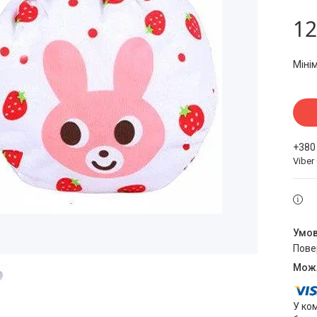
12
Міні
+380
Viber
пов
У ко