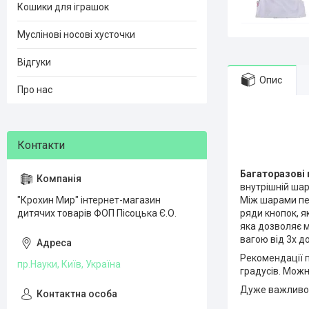
Кошики для іграшок
Муслінові носові хусточки
Відгуки
Опис
Про нас
Багаторазові 
внутрішній шар
Між шарами пе
"Крохин Мир" інтернет-магазин
ряди кнопок, я
дитячих товарів ФОП Пісоцька Є.О.
яка дозволяє м
вагою від 3х до
Рекомендації 
пр.Науки, Київ, Україна
градусів. Мож
Дуже важливо !!!!!!