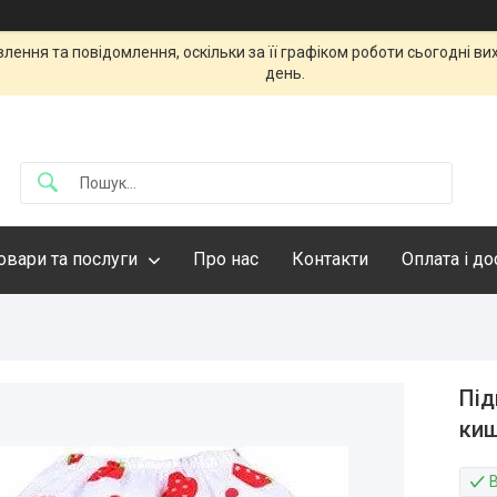
ення та повідомлення, оскільки за її графіком роботи сьогодні в
день.
овари та послуги
Про нас
Контакти
Оплата і д
Під
киш