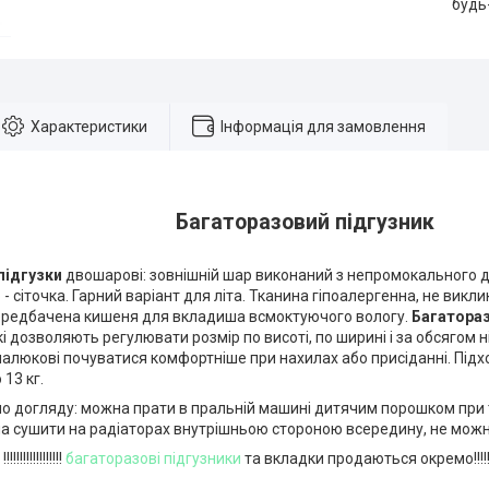
будь
Характеристики
Інформація для замовлення
Багаторазовий підгузник
підгузки
двошарові: зовнішній шар виконаний з непромокального 
 - сіточка. Гарний варіант для літа. Тканина гіпоалергенна, не викл
редбачена кишеня для вкладиша всмоктуючого вологу.
Багатораз
кі дозволяють регулювати розмір по висоті, по ширині і за обсягом 
алюкові почуватися комфортніше при нахилах або присіданні. Підходя
 13 кг.
по догляду: можна прати в пральній машині дитячим порошком при 
на сушити на радіаторах внутрішньою стороною всередину, не можн
!!!!!!!!!!!!
багаторазові підгузники
та вкладки продаються окремо!!!!!