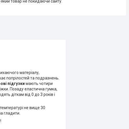
-який товар не покидаючи сайту.
дихаючого матеріалу,
икає попрілостей та подразнень.
ові підгузки
мають чотири
ніжки. Позаду еластична гумка,
ть діткам від 0 до 3 років і
температурі не вище 30
а гладити.
!