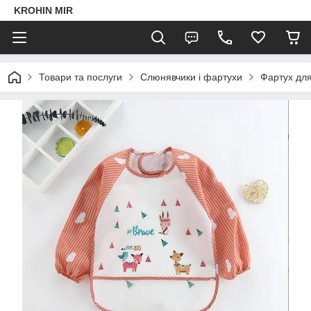
KROHIN MIR
Товари та послуги
Слюнявчики і фартухи
Фартух для