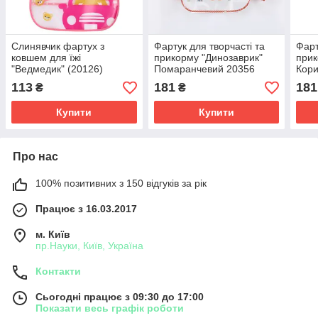
Слинявчик фартух з
Фартук для творчасті та
Фарт
ковшем для їжі
прикорму "Динозаврик"
прик
"Ведмедик" (20126)
Помаранчевий 20356
Кори
113
181
181
₴
₴
Купити
Купити
Про нас
100% позитивних з 150 відгуків за рік
Працює з 16.03.2017
м. Київ
пр.Науки, Київ, Україна
Контакти
Сьогодні працює з 09:30 до 17:00
Показати весь графік роботи