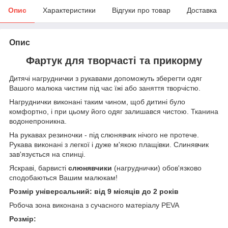
Опис
Характеристики
Відгуки про товар
Доставка
Опис
Фартук для творчасті та прикорму
Дитячі нагруднички з рукавами допоможуть зберегти одяг
Вашого малюка чистим під час їжі або заняття творчістю.
Нагруднички виконані таким чином, щоб дитині було
комфортно, і при цьому його одяг залишався чистою. Тканина
водонепроникна.
На рукавах резиночки - під слюнявчик нічого не протече.
Рукава виконані з легкої і дуже м'якою плащівки. Слинявчик
зав'язується на спинці.
Яскраві, барвисті
слюнявчики
(нагруднички) обов'язково
сподобаються Вашим малюкам!
Розмір універсальний: від 9 місяців до 2 років
Робоча зона виконана з сучасного матеріалу PEVA
Розмір: