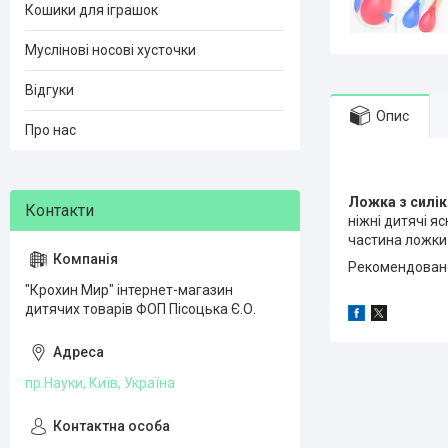
Кошики для іграшок
Муслінові носові хусточки
Відгуки
Опис
Про нас
Ложка з силі
ніжні дитячі я
частина ложки
Рекомендовано 
"Крохин Мир" інтернет-магазин
дитячих товарів ФОП Пісоцька Є.О.
пр.Науки, Київ, Україна