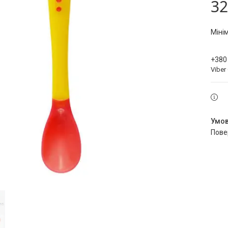
32
Міні
+380
Viber
пов