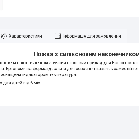
Характеристики
Інформація для замовлення
Ложка з силіконовим наконечнико
коновим наконечником
зручний столовий прилад для Вашого малюк
сна. Ергономічна форма ідеальна для освоєння навичок самостійног
 оснащена індикатором температури.
для дітей від 6 міс.