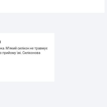
м
а. М'який силікон не травмує
о прийому їжі. Силіконова