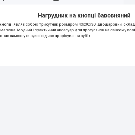
Нагрудник на кнопці бавовняний
кнопці
являє собою трикутник розміром 40х30х30. двошаровий, склад 
 малюка. Модний і практичний аксесуар для прогулянок на свіжому пові
воляє намокнути одязі під час прорізування зубів.