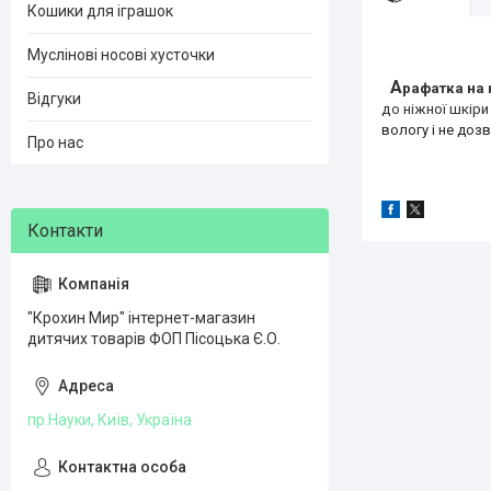
Кошики для іграшок
Муслінові носові хусточки
А
рафатка
на 
Відгуки
до ніжної шкіри
вологу і не доз
Про нас
"Крохин Мир" інтернет-магазин
дитячих товарів ФОП Пісоцька Є.О.
пр.Науки, Київ, Україна