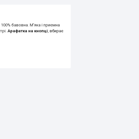
100% бавовна. М'яка і приємна
трі.
А
рафатка на кнопці
, вбирає