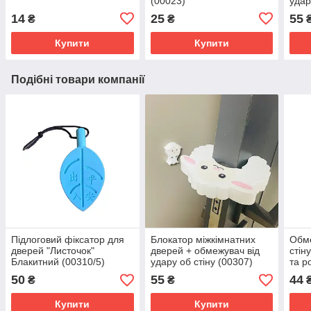
(00023)
удар
14
25
55
₴
₴
Купити
Купити
Подібні товари компанії
Підлоговий фіксатор для
Блокатор міжкімнатних
Обме
дверей "Листочок"
дверей + обмежувач від
стін
Блакитний (00310/5)
удару об стіну (00307)
та р
50
55
44
₴
₴
Купити
Купити