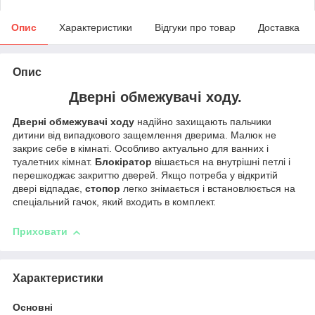
Опис
Характеристики
Відгуки про товар
Доставка
Опис
Дверні обмежувачі ходу.
Дверні обмежувачі ходу
надійно захищають пальчики
дитини від випадкового защемлення дверима. Малюк не
закриє себе в кімнаті. Особливо актуально для ванних і
туалетних кімнат.
Блокіратор
вішається на внутрішні петлі і
перешкоджає закриттю дверей. Якщо потреба у відкритій
двері відпадає,
стопор
легко знімається і встановлюється на
спеціальний гачок, який входить в комплект.
Приховати
Характеристики
Основні