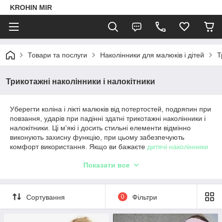
KROHIN MIR
Товари та послуги
Наколінники для малюків і дітей
Т
Трикотажні наколінники і налокітники
Уберегти коліна і лікті малюків від потертостей, подряпин при
повзання, ударів при падінні здатні трикотажні наколінники і
налокітники. Ці м'які і досить стильні елементи відмінно
виконують захисну функцію, при цьому забезпечують
комфорт використання. Якщо ви бажаєте
дитячі наколінники
від ударів купити
, які не будуть завдавати дискомфорту, легко
Показати все
одягатися та зніматися, то зверніть увагу саме на
трикотажний варіант цих виробів.
Дитячі трикотажні наколінники –
Сортування
0
Фільтри
особливості і переваги
Якщо вам малюк повзає або тільки пішов, варто подумати